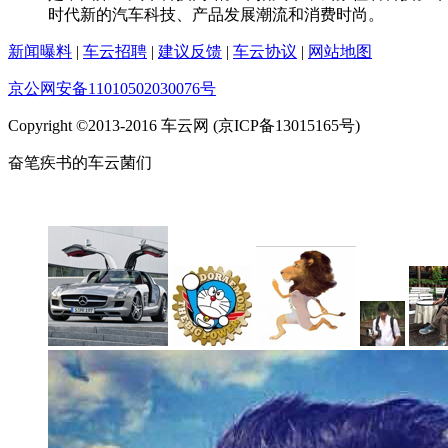
时代新的汽车科技、产品发展潮流和消费时尚。
新闻曝料
|
车云招聘
|
建议反馈
|
车云协议
|
网站地图
京公网安备11010502030076号
Copyright ©2013-2016 车云网 (京ICP备13015165号)
奋笔疾书的车云菌们